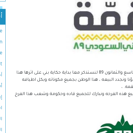
أ
e
n
e
t
تحتفل مملكتنا الحبيبه هذه الايام بيومها الوطني التاسع والثمانون 89 لنستذكر معا بداية حكاية بني على اثرها هذا
آخ
اؤنا ونجدد البيعه ، هذا الوطن بجميع مكوناته وبكل اطيافه
أ
مه. ،
يع هذه الفرحه ونبارك للجميع قاده وحكومة وشعب هذا الفرح
إ
ا
ا
ال