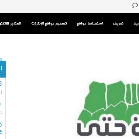
سية
تعريف
استضافة مواقع
تصميم مواقع الانترنت
المتاجر الالكت
ا
ا
:
et
y
65