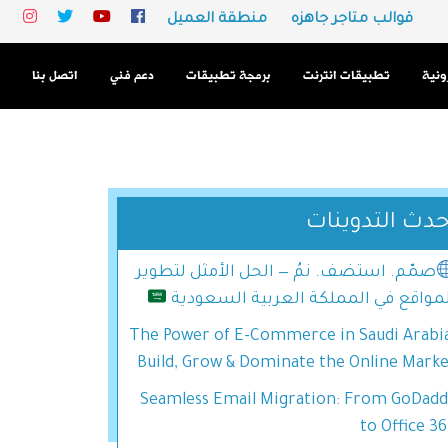
قوالب متاجر جاهزه
منطقة العميل
رونية
تطبيقات انترنت
برمجة تطبيقات
دعم فني
اتصل بنا
حدث التدوينات
صمّم. استضف. نمُ — الحل الأمثل لتطوير
لمواقع في المملكة العربية السعودية
The Power of E-Commerce in Saudi Arabia
Build, Grow & Dominate the Online Mark
Seamless Email Migration: From GoDadd
to Office 3