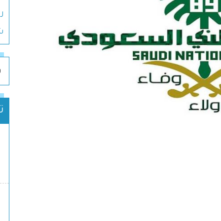
ري
ش
و
ت