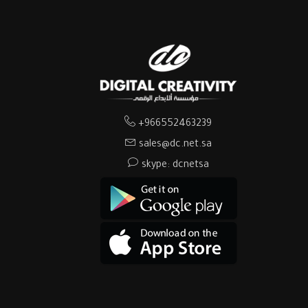
+966552463239
sales@dc.net.sa
skype: dcnetsa